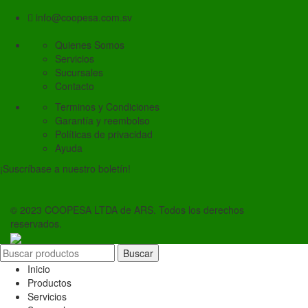
info@coopesa.com.sv
Quienes Somos
Servicios
Sucursales
Contacto
Terminos y Condiciones
Garantía y reembolso
Políticas de privacidad
Ayuda
¡Suscríbase a nuestro boletín!
© 2023 COOPESA LTDA de ARS. Todos los derechos
reservados.
Buscar
Inicio
Productos
Servicios