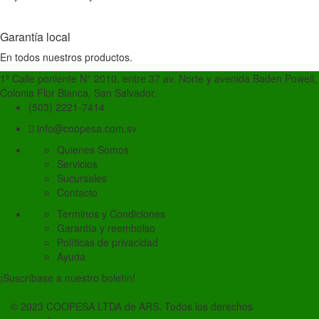
Garantía local
En todos nuestros productos.
1ª Calle poniente N° 2010, entre 37 av. Norte y avenida Baden Powell,
Colonia Flor Blanca, San Salvador.
(503) 2221-7414
info@coopesa.com.sv
Quienes Somos
Servicios
Sucursales
Contacto
Terminos y Condiciones
Garantía y reembolso
Políticas de privacidad
Ayuda
¡Suscríbase a nuestro boletín!
© 2023 COOPESA LTDA de ARS. Todos los derechos