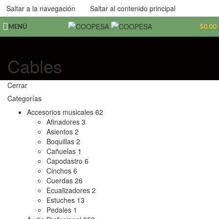
Saltar a la navegación
Saltar al contenido principal
MENÚ
$
0.00
Cables
Cerrar
Categorías
Accesorios musicales
62
Afinadores
3
Asientos
2
Boquillas
2
Cañuelas
1
Capodastro
6
Cinchos
6
Cuerdas
26
Ecualizadores
2
Estuches
13
Pedales
1