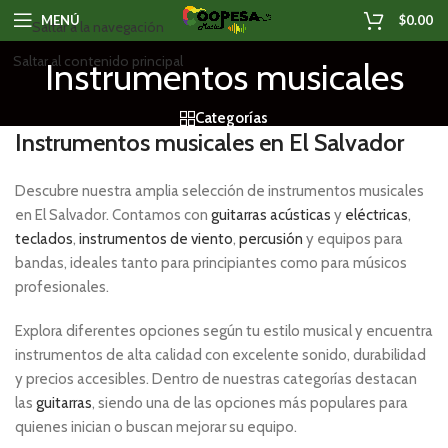
MENÚ
$
0.00
Saltar a la navegación
Saltar al contenido principal
Instrumentos musicales
Categorías
Instrumentos musicales en El Salvador
Descubre nuestra amplia selección de instrumentos musicales
en El Salvador. Contamos con
guitarras acústicas
y
eléctricas
,
teclados
,
instrumentos de viento
,
percusión
y equipos para
bandas, ideales tanto para principiantes como para músicos
profesionales.
Explora diferentes opciones según tu estilo musical y encuentra
instrumentos de alta calidad con excelente sonido, durabilidad
y precios accesibles. Dentro de nuestras categorías destacan
las
guitarras
, siendo una de las opciones más populares para
quienes inician o buscan mejorar su equipo.