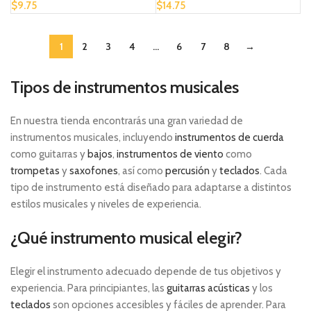
$
9.75
$
14.75
1
2
3
4
…
6
7
8
→
Tipos de instrumentos musicales
En nuestra tienda encontrarás una gran variedad de
instrumentos musicales, incluyendo
instrumentos de cuerda
como guitarras y
bajos
,
instrumentos de viento
como
trompetas
y
saxofones
, así como
percusión
y
teclados
. Cada
tipo de instrumento está diseñado para adaptarse a distintos
estilos musicales y niveles de experiencia.
¿Qué instrumento musical elegir?
Elegir el instrumento adecuado depende de tus objetivos y
experiencia. Para principiantes, las
guitarras acústicas
y los
teclados
son opciones accesibles y fáciles de aprender. Para