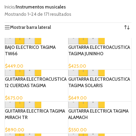
Inicio
/
Instrumentos musicales
Mostrando 1–24 de 171 resultados
Mostrar barra lateral
-
+
-
+
BAJO ELECTRICO TAGIMA
GUITARRA ELECTROACUSTICA
TW66
TAGIMA JUNINHO
$
449.00
$
425.00
-
+
-
+
GUITARRA ELECTROACUSTICA
GUITARRA ELECTROACUSTICA
12 CUERDAS TAGIMA
TAGIMA SOLARIS
SOLARIS12
$
675.00
$
649.00
-
+
-
+
GUITARRA ELECTRICA TAGIMA
GUITARRA ELECTRICA TAGIMA
MIRACH TR
ALAMACH
$
890.00
$
550.00
-
+
-
+