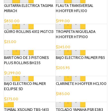
GUITARRA ELECTRICA TAGIMA
FLAUTA TRANSVERSAL
MIRACH
H.HOFFER HFL100
$
850.00
$
199.00
-
+
-
+
GÜIRO ROLLINS 4X12 MGTC13
TROMPETA NIQUELADA
H.HOFFER HTP100
$
25.00
$
245.00
-
+
-
+
BARITONO DE 3 PISTONES
BAJO ELECTRICO PALMER PB5
PLUS ROLLINS BH235
$
205.95
$
1,299.00
-
+
-
+
BAJO ELECTRICO PALMER
CLARINETE H.HOFFER HCL100
ECLIPSE 5D
$
185.00
$
275.00
-
+
TIMBAL XSOUND TBS-1413
TECLADO YAMAHA PSR E383