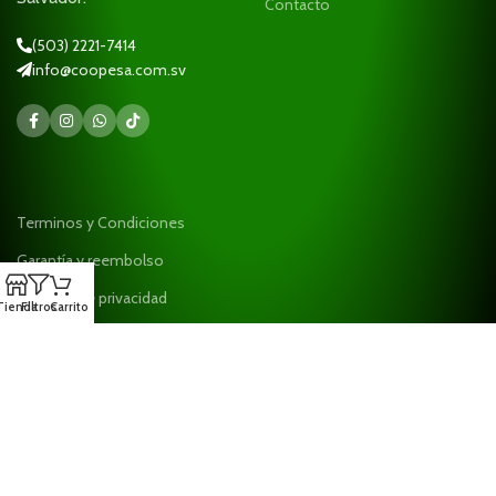
Contacto
(503) 2221-7414
info@coopesa.com.sv
Terminos y Condiciones
Garantía y reembolso
Políticas de privacidad
Tienda
Filtros
Carrito
Ayuda
¡Suscríbase a nuestro boletín!