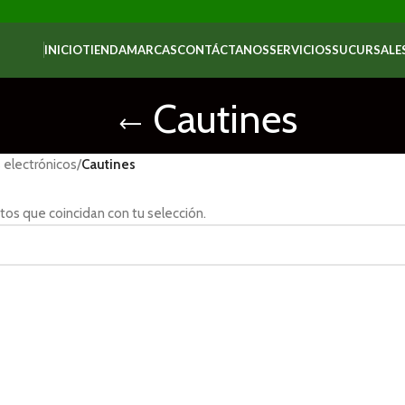
INICIO
TIENDA
MARCAS
CONTÁCTANOS
SERVICIOS
SUCURSALE
Cautines
 electrónicos
/
Cautines
os que coincidan con tu selección.