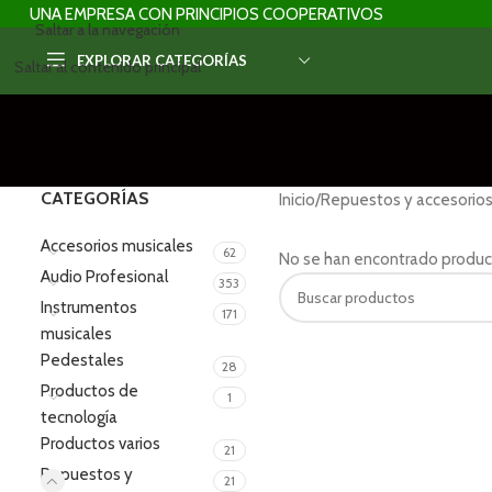
UNA EMPRESA CON PRINCIPIOS COOPERATIVOS
Saltar a la navegación
EXPLORAR CATEGORÍAS
Saltar al contenido principal
CATEGORÍAS
Inicio
/
Repuestos y accesorios
Accesorios musicales
62
No se han encontrado product
Audio Profesional
353
Instrumentos
171
musicales
Pedestales
28
Productos de
1
tecnología
Productos varios
21
Repuestos y
21