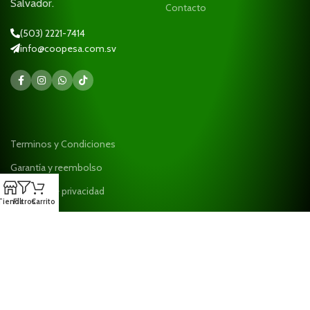
Salvador.
Contacto
(503) 2221-7414
info@coopesa.com.sv
Terminos y Condiciones
Garantía y reembolso
Políticas de privacidad
Tienda
Filtros
Carrito
Ayuda
¡Suscríbase a nuestro boletín!