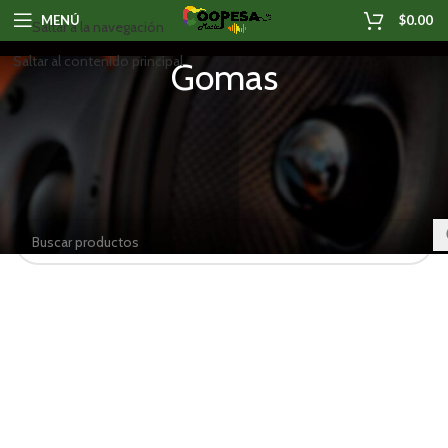
MENÚ
$
0.00
Saltar a la navegación
Saltar al contenido principal
Gomas
Inicio
/
Accesorios musicales
/
Gomas
No se han encontrado productos que coincidan con tu
selección.