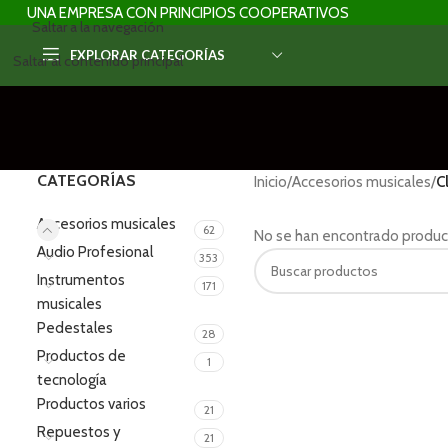
UNA EMPRESA CON PRINCIPIOS COOPERATIVOS
Saltar a la navegación
EXPLORAR CATEGORÍAS
Saltar al contenido principal
CATEGORÍAS
Inicio
/
Accesorios musicales
/
C
Accesorios musicales
62
No se han encontrado product
Audio Profesional
353
Instrumentos
171
musicales
Pedestales
28
Productos de
1
tecnología
Productos varios
21
Repuestos y
21