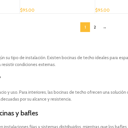
$
95.00
$
95.00
1
2
→
ún su tipo de instalación. Existen bocinas de techo ideales para espa
resistir condiciones externas.
?
io y uso. Para interiores, las bocinas de techo ofrecen una solución 
decuadas por su alcance y resistencia.
cinas y bafles
 en instalaciones fijas y sistemas distribuidos, mientras que los ba