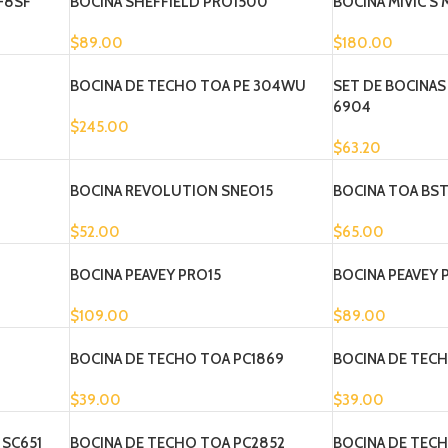
-8SF
BOCINA SHEFFIELD PRO1500
BOCINA MIVIC’S
$
89.00
$
180.00
BOCINA DE TECHO TOA PE 304WU
SET DE BOCINAS
6904
$
245.00
$
63.20
BOCINA REVOLUTION SNEO15
BOCINA TOA BST
$
52.00
$
65.00
BOCINA PEAVEY PRO15
BOCINA PEAVEY 
$
109.00
$
89.00
BOCINA DE TECHO TOA PC1869
BOCINA DE TEC
$
39.00
$
39.00
 SC651
BOCINA DE TECHO TOA PC2852
BOCINA DE TEC