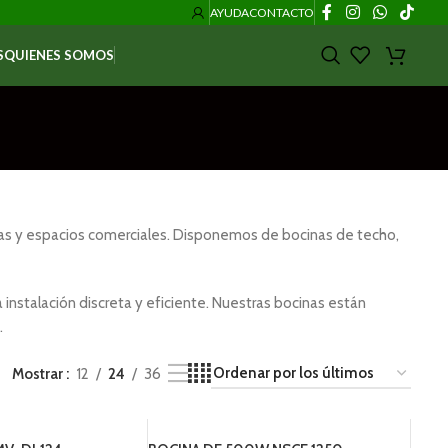
AYUDA
CONTACTO
S
QUIENES SOMOS
inas y espacios comerciales. Disponemos de bocinas de techo,
instalación discreta y eficiente. Nuestras bocinas están
.
Mostrar
12
24
36