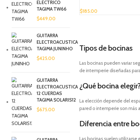
ELECTRICO
TAGIMA TW66
$
185.00
$
449.00
GUITARRA
ELECTROACUSTICA
Tipos de bocinas
TAGIMA JUNINHO
$
425.00
Las bocinas pueden variar seg
de intemperie diseñadas para 
GUITARRA
¿Qué bocina elegir
ELECTROACUSTICA
12 CUERDAS
TAGIMA SOLARIS12
La elección depende del espac
pared o intemperie son más a
$
675.00
Diferencia entre bo
Las bocinas suelen utilizarse