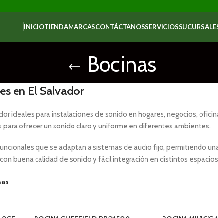
INICIO
TIENDA
MARCAS
CONTÁCTANOS
SERVICIOS
SUCURSALE
Bocinas
es en El Salvador
dor ideales para instalaciones de sonido en hogares, negocios, ofic
 para ofrecer un sonido claro y uniforme en diferentes ambientes.
funcionales que se adaptan a sistemas de audio fijo, permitiendo una 
con buena calidad de sonido y fácil integración en distintos espacios
nas