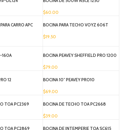
 MV-DL124
BOCINA DE 500W NSCE 1250
$
60.00
 PARA CARRO APC
BOCINA PARA TECHO VOYZ 606T
$
19.50
-160A
BOCINA PEAVEY SHEFFIELD PRO 1200
$
79.00
PRO 12
BOCINA 10″ PEAVEY PRO10
$
69.00
HO TOA PC2369
BOCINA DE TECHO TOA PC2668
$
39.00
HO TOA PC2869
BOCINA DE INTEMPERIE TOA SC615