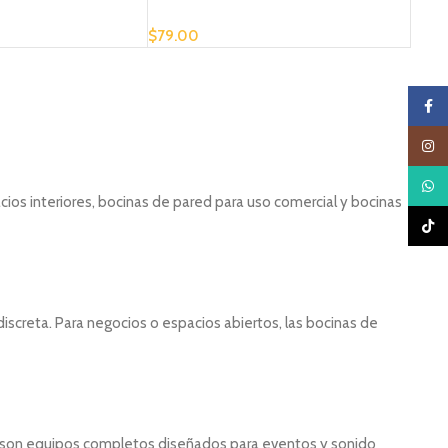
$
79.00
Faceb
Insta
What
cios interiores, bocinas de pared para uso comercial y bocinas
TikTo
discreta. Para negocios o espacios abiertos, las bocinas de
fles son equipos completos diseñados para eventos y sonido