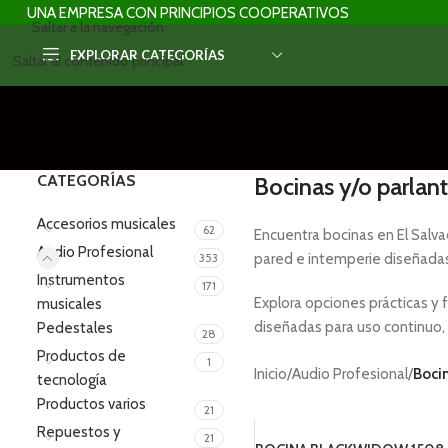
UNA EMPRESA CON PRINCIPIOS COOPERATIVOS
Saltar a la navegación
EXPLORAR CATEGORÍAS
Saltar al contenido principal
CATEGORÍAS
Bocinas y/o parlant
Accesorios musicales
62
Encuentra bocinas en El Salva
Audio Profesional
353
pared e intemperie diseñadas
Instrumentos
171
Explora opciones prácticas y 
musicales
diseñadas para uso continuo, 
Pedestales
28
Productos de
1
Inicio
/
Audio Profesional
/
Boci
tecnología
Productos varios
21
Repuestos y
21