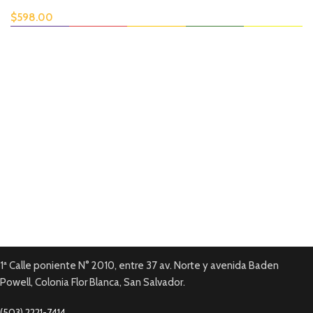
$
598.00
Envío disponible
En todas tus compras.
Pago en línea.
Tarjetas de Crédito y Debito.
Garantía local
En todos nuestros productos.
1ª Calle poniente N° 2010, entre 37 av. Norte y avenida Baden
Powell, Colonia Flor Blanca, San Salvador.
(503) 2221-7414