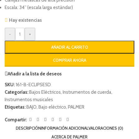
Clavijas metálicas de alta precisión
Escala: 34” (escala larga estándar)
Hay existencias
-
+
AÑADIR AL CARRITO
COMPRAR AHORA
Añadir a la lista de deseos
SKU:
161-B-ECLIPSE5D
Categorías:
Bajos Eléctricos
,
Instrumentos de cuerda
,
Instrumentos musicales
Etiquetas:
BAJO
,
Bajo eléctrico
,
PALMER
Compartir:
DESCRIPCIÓN
INFORMACIÓN ADICIONAL
VALORACIONES (0)
ACERCA DE PALMER