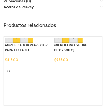
Valoraciones (0)
Acerca de Peavey
Productos relacionados
-
+
-
+
AMPLIFICADOR PEAVEY KB3
MICROFONO SHURE
PARA TECLADO
BLX1288P31J
$
415.00
$
975.00
B
$