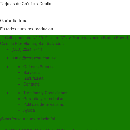
Tarjetas de Crédito y Debito.
Garantía local
En todos nuestros productos.
1ª Calle poniente N° 2010, entre 37 av. Norte y avenida Baden Powell,
Colonia Flor Blanca, San Salvador.
(503) 2221-7414
info@coopesa.com.sv
Quienes Somos
Servicios
Sucursales
Contacto
Terminos y Condiciones
Garantía y reembolso
Políticas de privacidad
Ayuda
¡Suscríbase a nuestro boletín!