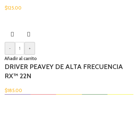
$
125.00
-
+
Añadir al carrito
DRIVER PEAVEY DE ALTA FRECUENCIA
RX™ 22N
$
185.00
Envío disponible
En todas tus compras.