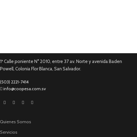
Pago en línea.
Tarjetas de Crédito y Debito.
Garantía local
En todos nuestros productos.
1ª Calle poniente N° 2010, entre 37 av. Norte y avenida Baden
Powell, Colonia Flor Blanca, San Salvador.
(503) 2221-7414
info@coopesa.com.sv
Quienes Somos
Servicios