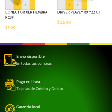
-
+
-
+
CONECTOR XLR HEMBRA
DRIVER PEAVEY RX™22 CT
M
RC3F
$
125.00
$
$
5.00
Envío disponible
En todas tus compras.
Pago en línea.
Tarjetas de Crédito y Debito.
Garantía local