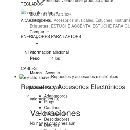
0
¡Personas viendo este producto ahora!
TECLADOS
SKU:
161-EG-ACC626
Categorías:
Accesorios musicales
,
Estuches
,
Instrum
ADAPTADORES
Etiquetas:
ESTUCHE ACCÉNTA
,
ESTUCHE PARA G
Compartir:
ENFRIADORES PARA LAPTOPS
Información adicional
TINTAS
Peso
4 lbs
CABLES
Marca
Accenta
Repuestos y accesorios electrónicos
Repuestos y Accesorios Electrónicos
Modelo
ACC626
Adaptadores
Valoraciones (0)
Plugs
Cautines
Valoraciones
Punta cautín
Desoldadores
No hay valoraciones aún.
Baterías