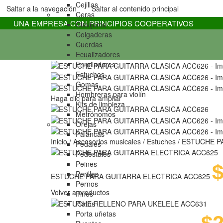
Cejillas
Saltar a la navegación
Saltar al contenido principal
Ceras
UNA EMPRESA CON PRINCIPIOS COOPERATIVOS
Clavijeros
Colgaderas
Cuerdas
Ecualizadores
Enrolladores
Estuches
Gomas
Hombreras para violín
Haga clic para ampliar
Kits de limpieza
Metrónomos
Orejas
Palancas
Inicio
/
Accesorios musicales
/
Estuches
/
ESTUCHE P
Pedales
Pedestales
Peines
Perillas
ESTUCHE PARA GUITARRA ELECTRICA ACC625
Pernos
Volver a productos
Pines
Platos
Porta uñetas