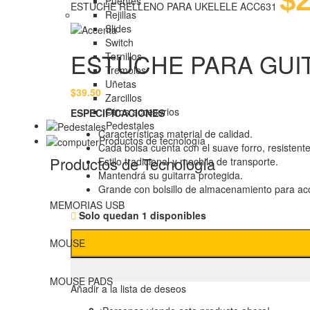
$
2
Puentes
ESTUCHE RELLENO PARA UKELELE ACC631
Rejillas
Slides
Switch
ESTUCHE PARA GUI
Tornillos
Tremolos
Uñetas
$
39.50
Zarcillos
Otros accesorios
ESPECIFICACIONES
Pedestales
Características material de calidad.
Productos de tecnología
Cada bolsa cuenta con el suave forro, resistent
Productos de Tecnología
Estilo tradicional y mochila de transporte.
Mantendrá su guitarra protegida.
Grande con bolsillo de almacenamiento para ac
MEMORIAS USB
Solo quedan 1 disponibles
MOUSE
MOUSE PADS
Añadir a la lista de deseos