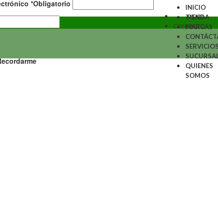
ectrónico
*
Obligatorio
INICIO
AYUDA
TIENDA
CONTACTO
MARCAS
CONTÁCT
SERVICIO
SUCURSA
Recordarme
QUIENES
SOMOS