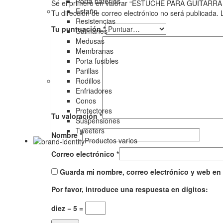
Porta baterías
Sé el primero en valorar “ESTUCHE PARA GUITARR
Estaño
Tu dirección de correo electrónico no será publicada.
Resistencias
Tu puntuación
*
Caimanes
Medusas
Membranas
Porta fusibles
Parillas
Rodillos
Enfriadores
Conos
Protectores
Tu valoración
*
Suspensiones
Tweeters
Nombre
*
Productos varios
Correo electrónico
*
Guarda mi nombre, correo electrónico y web en
Por favor, introduce una respuesta en dígitos:
diez − 5 =