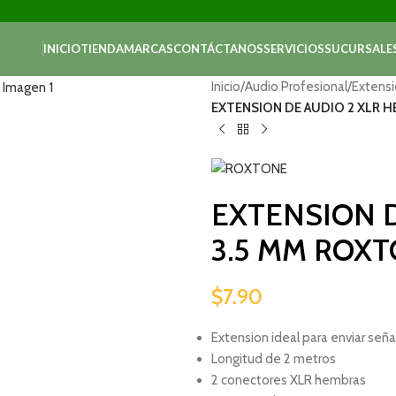
INICIO
TIENDA
MARCAS
CONTÁCTANOS
SERVICIOS
SUCURSALE
Inicio
/
Audio Profesional
/
Extens
EXTENSION DE AUDIO 2 XLR H
EXTENSION D
3.5 MM ROX
$
7.90
Extension ideal para enviar señ
Longitud de 2 metros
2 conectores XLR hembras