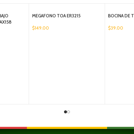
BAJO
MEGAFONO TOA ER3215
BOCINA DE 
AX158
$
149.00
$
39.00