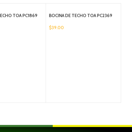
TECHO TOA PC1869
BOCINA DE TECHO TOA PC2369
$
39.00
BOC
SC6
$
95