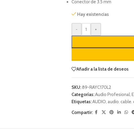
Conector de 3.5 mm
Hay existencias
-
+
Añadir a la lista de deseos
SKU:
89-RAYC170L2
Categorías:
Audio Profesional
,
E
Etiquetas:
AUDIO
,
audio. cable.
Compartir: