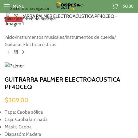
MENÚ
$
0.00
Saltar a la navegación
Haga clic para ampliar
Saltar al contenido principal
Agotado
Inicio
/
Instrumentos musicales
/
Instrumentos de cuerda
/
Guitarras Electroacústicas
GUITRARRA PALMER ELECTROACUSTICA
PF40CEQ
$
309.00
Tapa: Caoba sólida
Caja: Caoba laminada
Mástil: Caoba
Diapasón: Madera