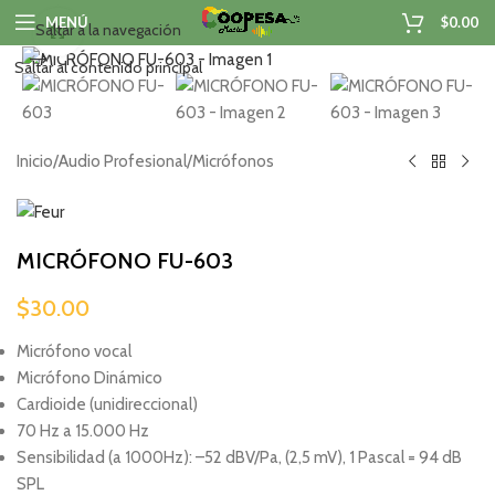
MENÚ
$
0.00
Saltar a la navegación
Haga clic para ampliar
Saltar al contenido principal
Inicio
/
Audio Profesional
/
Micrófonos
MICRÓFONO FU-603
$
30.00
Micrófono vocal
Micrófono Dinámico
Cardioide (unidireccional)
70 Hz a 15.000 Hz
Sensibilidad (a 1000Hz): –52 dBV/Pa, (2,5 mV), 1 Pascal = 94 dB
SPL