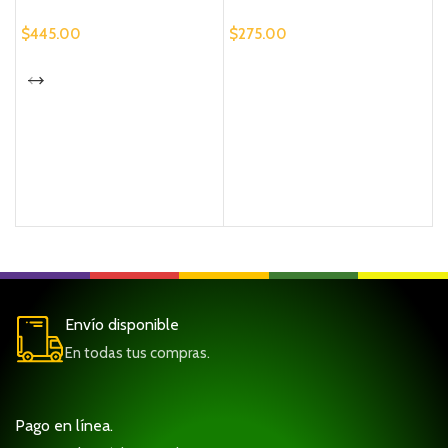
$
445.00
$
275.00
B
P
$
Envío disponible
En todas tus compras.
Pago en línea.