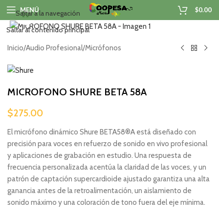
MENÚ
$
0.00
Saltar a la navegación
Haga clic para ampliar
Saltar al contenido principal
Inicio
/
Audio Profesional
/
Micrófonos
MICROFONO SHURE BETA 58A
$
275.00
El micrófono dinámico Shure BETA58®A está diseñado con
precisión para voces en refuerzo de sonido en vivo profesional
y aplicaciones de grabación en estudio. Una respuesta de
frecuencia personalizada acentúa la claridad de las voces, y un
patrón de captación supercardioide ajustado garantiza una alta
ganancia antes de la retroalimentación, un aislamiento de
sonido máximo y una coloración de tono fuera del eje mínima.