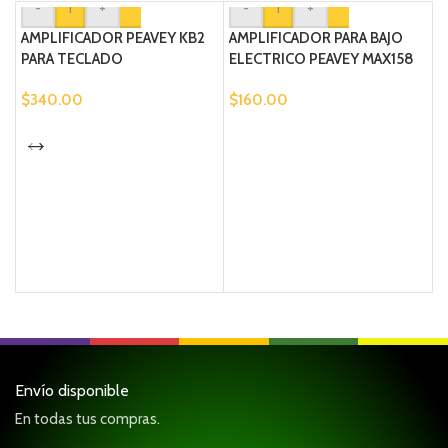
-
+
-
+
AMPLIFICADOR PEAVEY KB2
AMPLIFICADOR PARA BAJO
PARA TECLADO
ELECTRICO PEAVEY MAX158
$
340.00
$
160.00
M
$
Envío disponible
En todas tus compras.