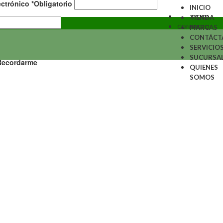
ectrónico
*
Obligatorio
INICIO
AYUDA
TIENDA
CONTACTO
MARCAS
CONTÁCT
SERVICIO
SUCURSA
Recordarme
QUIENES
SOMOS