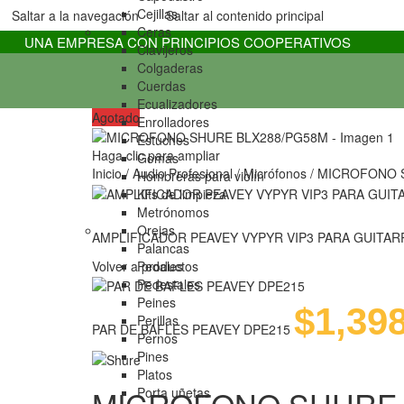
Cejillas
Saltar a la navegación
Saltar al contenido principal
Ceras
UNA EMPRESA CON PRINCIPIOS COOPERATIVOS
Clavijeros
Colgaderas
Cuerdas
Ecualizadores
Agotado
Enrolladores
Estuches
Haga clic para ampliar
Gomas
Inicio
/
Audio Profesional
/
Micrófonos
/
MICROFONO 
Hombreras para violín
Kits de limpieza
Metrónomos
Orejas
AMPLIFICADOR PEAVEY VYPYR VIP3 PARA GUITA
Palancas
Pedales
Volver a productos
Pedestales
Peines
$
1,39
Perillas
PAR DE BAFLES PEAVEY DPE215
Pernos
Pines
Platos
Porta uñetas