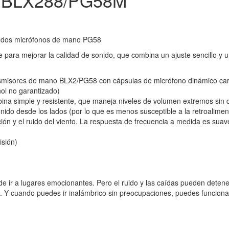
BLX288/PG58M
n dos micrófonos de mano PG58
para mejorar la calidad de sonido, que combina un ajuste sencillo y un
nsmisores de mano BLX2/PG58 con cápsulas de micrófono dinámico card
ol no garantizado)
na simple y resistente, que maneja niveles de volumen extremos sin di
ido desde los lados (por lo que es menos susceptible a la retroalimenta
ión y el ruido del viento. La respuesta de frecuencia a medida es sua
isión)
de ir a lugares emocionantes. Pero el ruido y las caídas pueden detener
. Y cuando puedes ir inalámbrico sin preocupaciones, puedes funcionar 