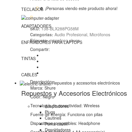
0
¡Personas viendo este producto ahora!
TECLADOS
ADAPTADORES
SKU:
138-BLX288PG58M
Categorías:
Audio Profesional
,
Micrófonos
Etiqueta:
microfono shure
ENFRIADORES PARA LAPTOPS
Compartir:
TINTAS
CABLES
Descripción
Repuestos y accesorios electrónicos
Marca: Shure
Repuestos y Accesorios Electrónicos
Color: Negro
Tecnología de conectividad: Wireless
Adaptadores
Plugs
Fuente de energía: Funciona con pilas
Cautines
Dispositivos compatibles: Headphone
Punta cautín
Desoldadores