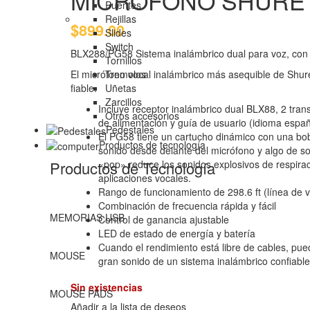
MICROFONO SHURE 
Puentes
Rejillas
$
899.00
Slides
Switch
BLX288/PG58 Sistema inalámbrico dual para voz, co
Tornillos
Tremolos
El micrófono vocal inalámbrico más asequible de Shure 
Uñetas
fiable.
Zarcillos
Incluye receptor inalámbrico dual BLX88, 2 tra
Otros accesorios
de alimentación y guía de usuario (idioma españ
Pedestales
El PG58 tiene un cartucho dinámico con una bobi
Productos de tecnología
sonido desde delante del micrófono y algo de son
Productos de Tecnología
«pop» reduce los sonidos explosivos de respirac
aplicaciones vocales.
Rango de funcionamiento de 298.6 ft (línea de v
Combinación de frecuencia rápida y fácil
MEMORIAS USB
Control de ganancia ajustable
LED de estado de energía y batería
Cuando el rendimiento está libre de cables, pue
MOUSE
gran sonido de un sistema inalámbrico confiable
Sin existencias
MOUSE PADS
Añadir a la lista de deseos