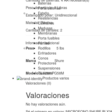
Cantidad de baterías: 4 AA necesaria(s)
Baterías
Peso del artículo: 5 Libras
Porta baterías
Estaño
Estampado polar: Unidireccional
Resistencias
Material: Plástico
Caimanes
Medusas
Cantidad de canales: 2
Membranas
Porta fusibles
Información adicional
Parillas
Rodillos
Peso
5 lbs
Enfriadores
Conos
Marca
Shure
Protectores
Suspensiones
Tweeters
Modelo
BLX288/PG58M
Productos varios
Valoraciones (0)
Valoraciones
No hay valoraciones aún.
Sé el primero en valorar “MICROFONO SHURE BLX