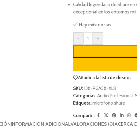
Calidad legendaria de Shure en 
excepcional en los entornos má
Hay existencias
-
+
Añadir a la lista de deseos
SKU:
138-PGA58-XLR
Categorías:
Audio Profesional
,
M
Etiqueta:
microfono shure
Compartir:
CIÓN
INFORMACIÓN ADICIONAL
VALORACIONES (0)
ACERCA 