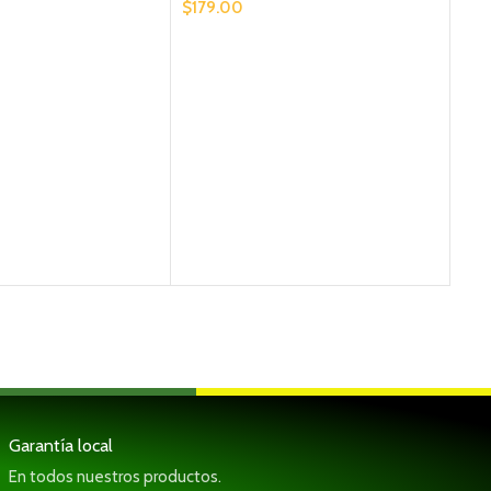
$
179.00
BOC
$
39
Garantía local
En todos nuestros productos.