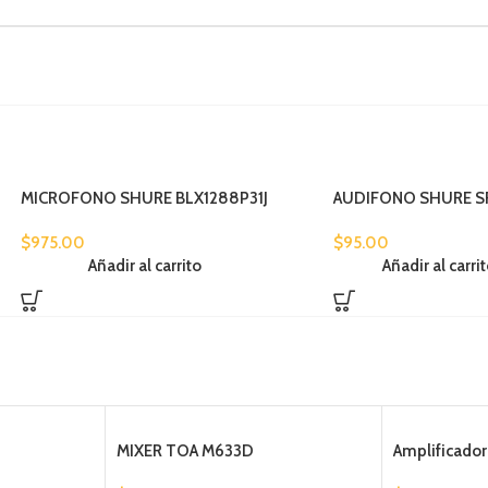
MICROFONO SHURE BLX1288P31J
AUDIFONO SHURE S
$
975.00
$
95.00
Añadir al carrito
Añadir al carri
MIXER TOA M633D
Amplificado