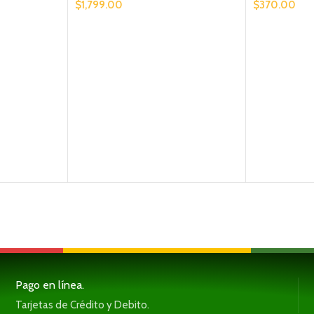
$
1,799.00
$
370.00
Pago en línea.
Tarjetas de Crédito y Debito.