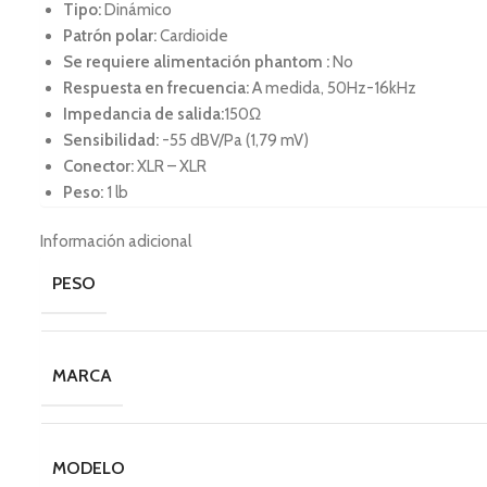
Tipo:
Dinámico
Patrón polar:
Cardioide
Se requiere alimentación phantom :
No
Respuesta en frecuencia:
A medida, 50Hz-16kHz
Impedancia
de salida:
150Ω
Sensibilidad:
-55 dBV/Pa (1,79 mV)
Conector:
XLR – XLR
Peso:
1 lb
Información adicional
PESO
MARCA
MODELO