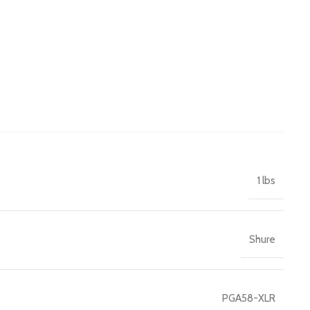
1 lbs
Shure
PGA58-XLR