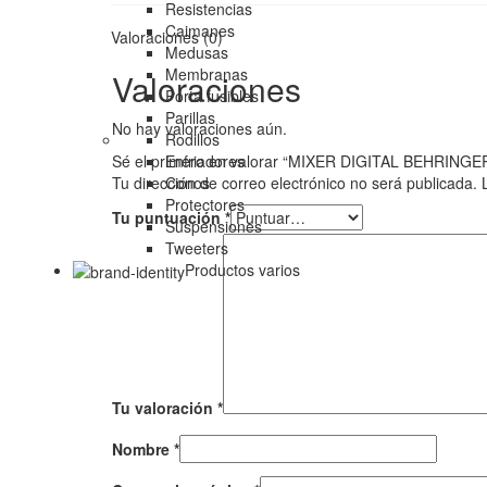
Resistencias
Caimanes
Valoraciones (0)
Medusas
Membranas
Valoraciones
Porta fusibles
Parillas
No hay valoraciones aún.
Rodillos
Sé el primero en valorar “MIXER DIGITAL BEHRINGE
Enfriadores
Tu dirección de correo electrónico no será publicada.
Conos
Protectores
Tu puntuación
*
Suspensiones
Tweeters
Productos varios
Tu valoración
*
Nombre
*