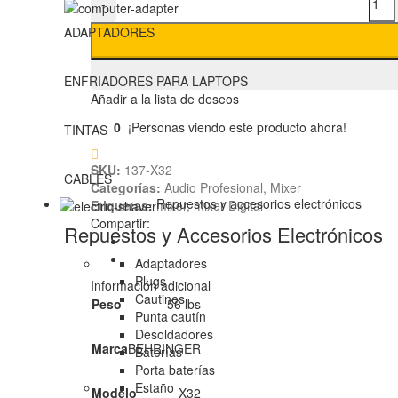
-
ADAPTADORES
ENFRIADORES PARA LAPTOPS
Añadir a la lista de deseos
0
¡Personas viendo este producto ahora!
TINTAS
SKU:
137-X32
CABLES
Categorías:
Audio Profesional
,
Mixer
Repuestos y accesorios electrónicos
Etiquetas:
mixer
,
mixer Digital
Compartir:
Repuestos y Accesorios Electrónicos
Adaptadores
Plugs
Información adicional
Cautines
Peso
56 lbs
Punta cautín
Desoldadores
Marca
BEHRINGER
Baterías
Porta baterías
Estaño
Modelo
X32