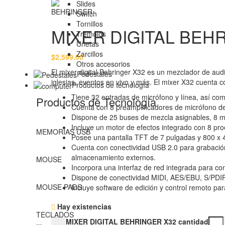
Slides
Switch
Tornillos
MIXER DIGITAL BEH
Tremolos
Uñetas
Zarcillos
$
2,599.00
Otros accesorios
El mixer digital Behringer X32 es un mezclador de audio
Pedestales
iglesias, eventos en vivo y más. El mixer X32 cuenta co
Productos de tecnología
Tiene 32 entradas de micrófono y línea, así co
Productos de Tecnología
Cuenta con 8 preamplificadores de micrófono de
Dispone de 25 buses de mezcla asignables, 8 m
Incluye un motor de efectos integrado con 8 pro
MEMORIAS USB
Posee una pantalla TFT de 7 pulgadas y 800 x 
Cuenta con conectividad USB 2.0 para grabación 
almacenamiento externos.
MOUSE
Incorpora una interfaz de red integrada para con
Dispone de conectividad MIDI, AES/EBU, S/PDIF 
MOUSE PADS
Incluye software de edición y control remoto pa
Hay existencias
TECLADOS
MIXER DIGITAL BEHRINGER X32 cantidad