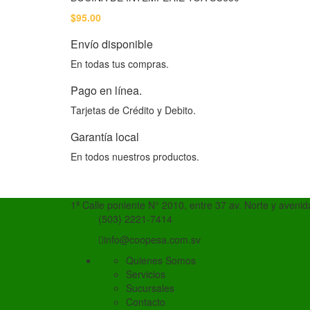
$
95.00
Envío disponible
En todas tus compras.
Pago en línea.
Tarjetas de Crédito y Debito.
Garantía local
En todos nuestros productos.
1ª Calle poniente N° 2010, entre 37 av. Norte y aveni
(503) 2221-7414
info@coopesa.com.sv
Quienes Somos
Servicios
Sucursales
Contacto