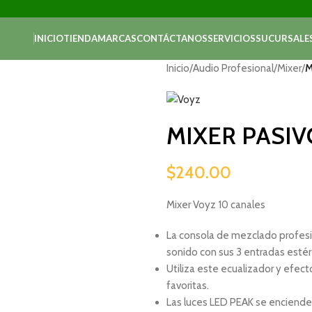
INICIO
TIENDA
MARCAS
CONTÁCTANOS
SERVICIOS
SUCURSALE
Inicio
/
Audio Profesional
/
Mixer
/
M
MIXER PASI
$
240.00
Mixer Voyz 10 canales
La consola de mezclado profesio
sonido con sus 3 entradas estér
Utiliza este ecualizador y efec
favoritas.
Las luces LED PEAK se encienden