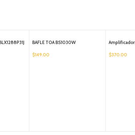
LX1288P31J
BAFLE TOA BS1030W
Amplificado
$
149.00
$
370.00