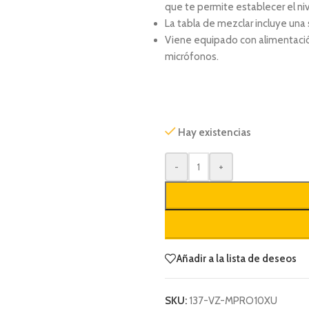
que te permite establecer el ni
La tabla de mezclar incluye una s
Viene equipado con alimentació
micrófonos.
Hay existencias
-
+
Añadir a la lista de deseos
SKU:
137-VZ-MPRO10XU