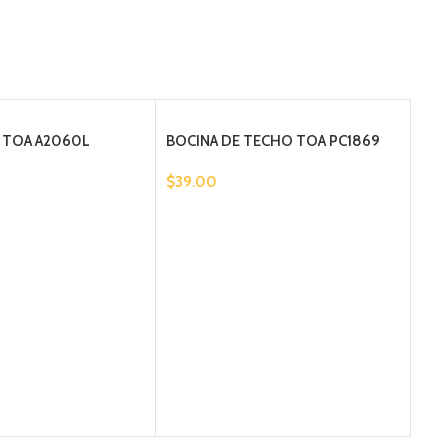
r TOA A2060L
BOCINA DE TECHO TOA PC1869
$
39.00
BOC
$
95