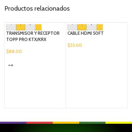
Productos relacionados
-
+
-
+
TRANSMISOR Y RECEPTOR
CABLE HDMI 50FT
TOPP PRO KTX/KRX
$
35.00
$
88.00
B
S
$