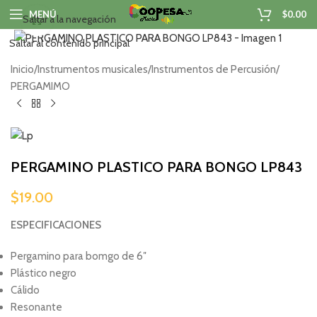
MENÚ
$
0.00
Saltar a la navegación
Haga clic para ampliar
Saltar al contenido principal
Inicio
/
Instrumentos musicales
/
Instrumentos de Percusión
/
PERGAMIMO
PERGAMINO PLASTICO PARA BONGO LP843
$
19.00
ESPECIFICACIONES
Pergamino para bomgo de 6″
Plástico negro
Cálido
Resonante