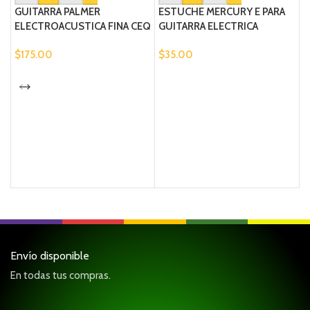
GUITARRA PALMER
ESTUCHE MERCURY E PARA
ELECTROACUSTICA FINA CEQ
GUITARRA ELECTRICA
$
175.00
$
35.00
M
C
$
Envío disponible
En todas tus compras.