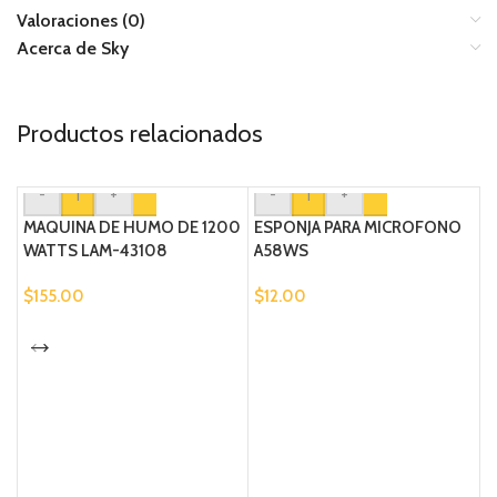
Valoraciones (0)
Acerca de Sky
Productos relacionados
-
+
-
+
MAQUINA DE HUMO DE 1200
ESPONJA PARA MICROFONO
WATTS LAM-43108
A58WS
$
155.00
$
12.00
B
S
$