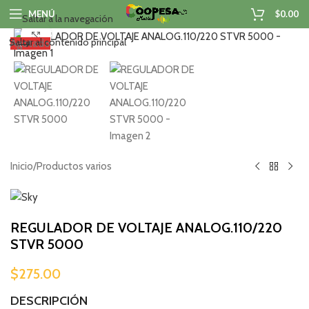
MENÚ
$
0.00
Saltar a la navegación
Haga clic para ampliar
Saltar al contenido principal
Agotado
Inicio
/
Productos varios
REGULADOR DE VOLTAJE ANALOG.110/220
STVR 5000
$
275.00
DESCRIPCIÓN