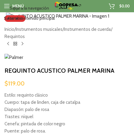
MENÚ
$
0.00
Saltar a la navegación
Haga clic para ampliar
Saltar al contenido principal
AGOTADO
Inicio
/
Instrumentos musicales
/
Instrumentos de cuerda
/
Requintos
REQUINTO ACUSTICO PALMER MARINA
$
119.00
Estilo: requinto clásico
Cuerpo: tapa de linden, caja de catalpa
Diapasón: palo de rosa
Trastes: níquel
Cenefa: pintada de color negro
Puente: palo de rosa.