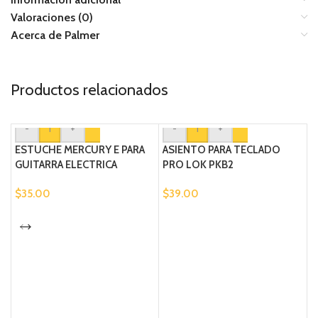
Valoraciones (0)
Acerca de Palmer
Productos relacionados
-
+
-
+
ESTUCHE MERCURY E PARA
ASIENTO PARA TECLADO
GUITARRA ELECTRICA
PRO LOK PKB2
$
35.00
$
39.00
A
L