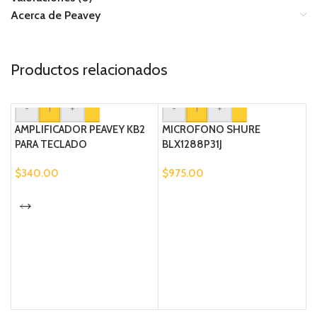
Acerca de Peavey
Productos relacionados
-
+
-
+
AMPLIFICADOR PEAVEY KB2
MICROFONO SHURE
PARA TECLADO
BLX1288P31J
$
340.00
$
975.00
A
$