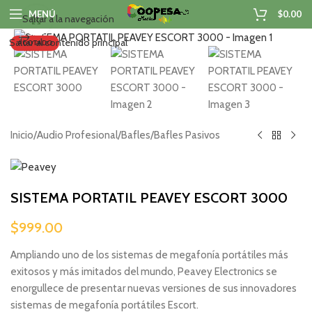
MENÚ
$
0.00
Saltar a la navegación
Haga clic para ampliar
Saltar al contenido principal
AGOTADO
Inicio
/
Audio Profesional
/
Bafles
/
Bafles Pasivos
SISTEMA PORTATIL PEAVEY ESCORT 3000
$
999.00
Ampliando uno de los sistemas de megafonía portátiles más
exitosos y más imitados del mundo, Peavey Electronics se
enorgullece de presentar nuevas versiones de sus innovadores
sistemas de megafonía portátiles Escort.