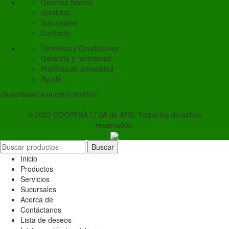
Quienes Somos
Servicios
Sucursales
Contacto
Terminos y Condiciones
Garantía y reembolso
Políticas de privacidad
Ayuda
¡Suscríbase a nuestro boletín!
© 2023 COOPESA LTDA de ARS. Todos los derechos
reservados.
Buscar
Inicio
Productos
Servicios
Sucursales
Acerca de
Contáctanos
Lista de deseos