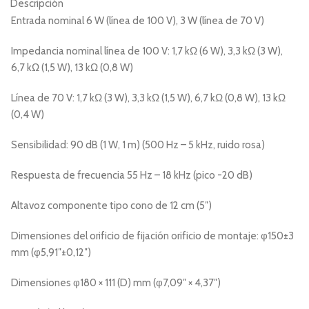
Descripción
Entrada nominal 6 W (línea de 100 V), 3 W (línea de 70 V)
Impedancia nominal línea de 100 V: 1,7 kΩ (6 W), 3,3 kΩ (3 W),
6,7 kΩ (1,5 W), 13 kΩ (0,8 W)
Línea de 70 V: 1,7 kΩ (3 W), 3,3 kΩ (1,5 W), 6,7 kΩ (0,8 W), 13 kΩ
(0,4 W)
Sensibilidad: 90 dB (1 W, 1 m) (500 Hz – 5 kHz, ruido rosa)
Respuesta de frecuencia 55 Hz – 18 kHz (pico -20 dB)
Altavoz componente tipo cono de 12 cm (5″)
Dimensiones del orificio de fijación orificio de montaje: φ150±3
mm (φ5,91″±0,12″)
Dimensiones φ180 × 111 (D) mm (φ7,09″ × 4,37″)