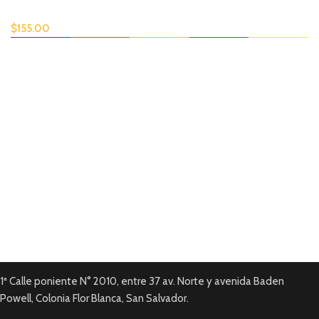
$
155.00
Envío disponible
En todas tus compras.
Pago en línea.
Tarjetas de Crédito y Debito.
Garantía local
En todos nuestros productos.
1ª Calle poniente N° 2010, entre 37 av. Norte y avenida Baden
Powell, Colonia Flor Blanca, San Salvador.