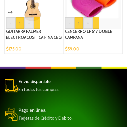
-
+
-
+
GUITARRA PALMER
CENCERRO LP617 DOBLE
C
ELECTROACUSTICA FINA CEQ
CAMPANA
$
$
175.00
$
59.00
Envío disponible
En todas tus compras.
Pago en línea.
Tarjetas de Crédito y Debito.