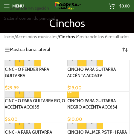
MENÚ
$
0.00
Saltar a la navegación
Saltar al contenido principal
Cinchos
Inicio
/
Accesorios musicales
/
Cinchos
Mostrando los 6 resultados
Mostrar barra lateral
-
+
-
+
CINCHO FENDER PARA
CINCHO PARA GUITARRA
GUITARRA
ACCÉNTA ACC639
$
29.99
$
19.00
-
+
CINCHO PARA GUITARRA ROJO
CINCHO PARA GUITARRA
ACCÉNTA ACC635
NEGRO ACCÉNTA ACC634
$
6.00
$
10.00
-
+
-
+
CINCHA PARA GUITARRA
CINCHO PALMER PSTP-1 PARA