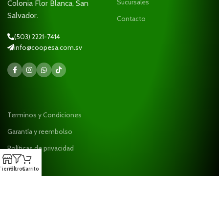
Sucursales
Colonia Flor Blanca, San
Salvador.
Contacto
(503) 2221-7414
info@coopesa.com.sv
Terminos y Condiciones
Garantía y reembolso
Políticas de privacidad
Ayuda
Tienda
Filtros
Carrito
¡Suscríbase a nuestro boletín!