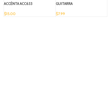
ACCÉNTA ACC633
GUITARRA
$
15.00
$
7.99