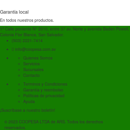
Garantía local
En todos nuestros productos.
1ª Calle poniente N° 2010, entre 37 av. Norte y avenida Baden Powell,
Colonia Flor Blanca, San Salvador.
(503) 2221-7414
info@coopesa.com.sv
Quienes Somos
Servicios
Sucursales
Contacto
Terminos y Condiciones
Garantía y reembolso
Políticas de privacidad
Ayuda
¡Suscríbase a nuestro boletín!
© 2023 COOPESA LTDA de ARS. Todos los derechos
reservados.