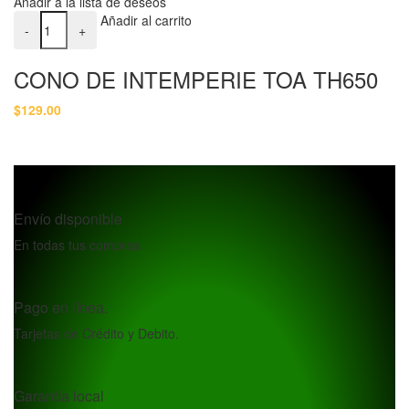
Añadir a la lista de deseos
CONO DE INTEMPERIE TOA TH650 cantidad
Añadir al carrito
-
+
CONO DE INTEMPERIE TOA TH650
$
129.00
Envío disponible
En todas tus compras.
Pago en línea.
Tarjetas de Crédito y Debito.
Garantía local