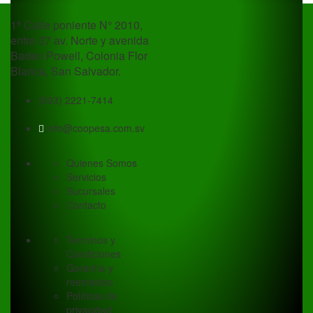
En todos nuestros productos.
1ª Calle poniente N° 2010,
entre 37 av. Norte y avenida
Baden Powell, Colonia Flor
Blanca, San Salvador.
(503) 2221-7414
info@coopesa.com.sv
Quienes Somos
Servicios
Sucursales
Contacto
Terminos y
Condiciones
Garantía y
reembolso
Políticas de
privacidad