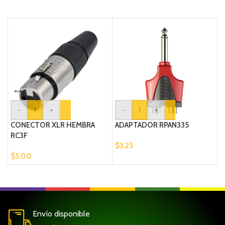
-
+
-
+
CONECTOR XLR HEMBRA
ADAPTADOR RPAN335
M
RC3F
$
3.25
$
$
5.00
Envío disponible