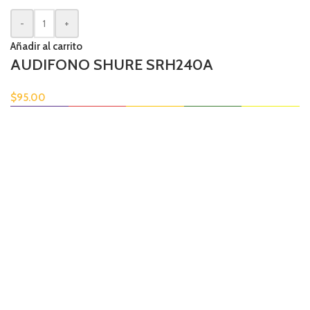
-
+
Añadir al carrito
AUDIFONO SHURE SRH240A
$
95.00
Envío disponible
En todas tus compras.
Pago en línea.
Tarjetas de Crédito y Debito.
Garantía local
En todos nuestros productos.