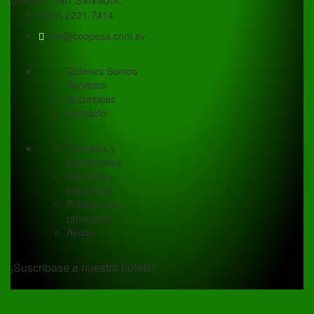
(503) 2221-7414
info@coopesa.com.sv
Quienes Somos
Servicios
Sucursales
Contacto
Terminos y
Condiciones
Garantía y
reembolso
Políticas de
privacidad
Ayuda
¡Suscríbase a nuestro boletín!