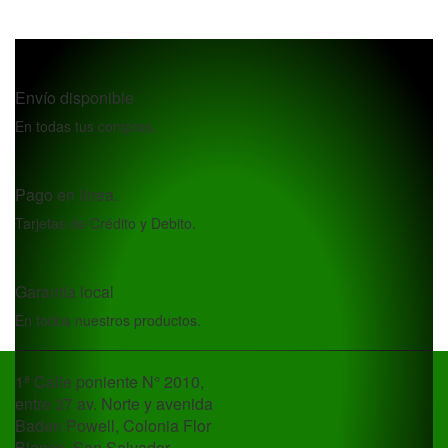
Envío disponible
En todas tus compras.
Pago en línea.
Tarjetas de Crédito y Debito.
Garantía local
En todos nuestros productos.
1ª Calle poniente N° 2010,
entre 37 av. Norte y avenida
Baden Powell, Colonia Flor
Blanca, San Salvador.