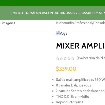
INICIO
TIENDA
MARCAS
CONTÁCTANOS
SERVICIOS
SUCURSALE
Inicio
/
Audio Profesional
/
Consol
MIXER AMPL
(
1
valoración de cli
$
339.00
Salida main amplificadas 350 Wa
8 canales balanceados
2 canales Stereo desbalancead
THD 0.01% en +4dBu
Reproductor MP3