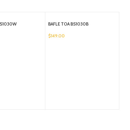
BS1030W
BAFLE TOA BS1030B
$
149.00
BOC
SC6
$
79