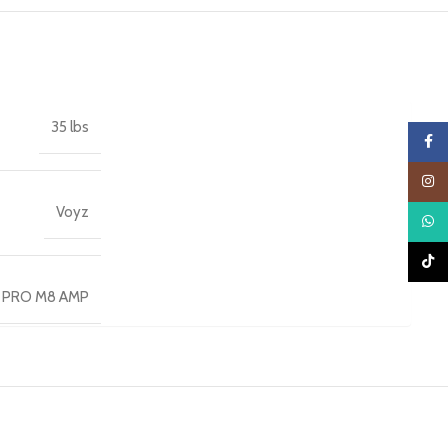
35 lbs
Faceb
Insta
Voyz
What
TikTo
PRO M8 AMP