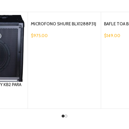
MICROFONO SHURE BLX1288P31J
BAFLE TOA 
$
975.00
$
149.00
Y KB2 PARA