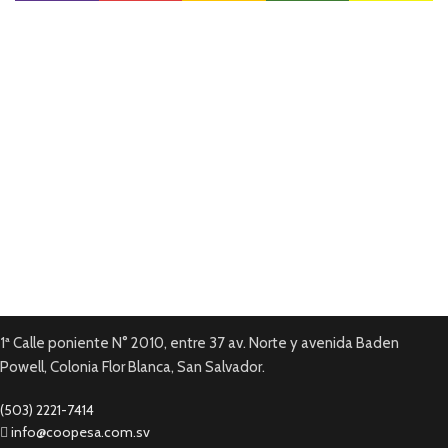
Envío disponible
En todas tus compras.
Pago en línea.
Tarjetas de Crédito y Debito.
Garantía local
En todos nuestros productos.
1ª Calle poniente N° 2010, entre 37 av. Norte y avenida Baden
Powell, Colonia Flor Blanca, San Salvador.
(503) 2221-7414
info@coopesa.com.sv