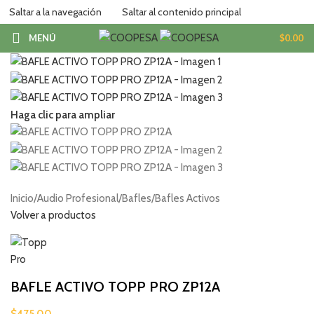
Saltar a la navegación
Saltar al contenido principal
MENÚ
$
0.00
Haga clic para ampliar
Inicio
/
Audio Profesional
/
Bafles
/
Bafles Activos
Volver a productos
BAFLE ACTIVO TOPP PRO ZP12A
$
475.00