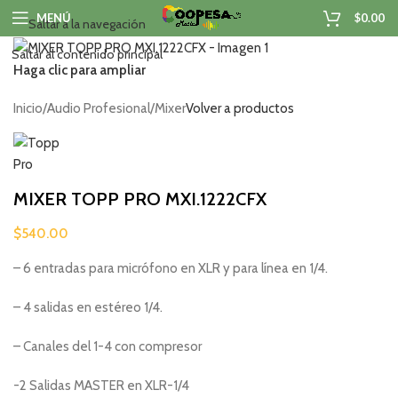
MENÚ
$
0.00
Saltar a la navegación
Saltar al contenido principal
Haga clic para ampliar
Inicio
/
Audio Profesional
/
Mixer
Volver a productos
MIXER TOPP PRO MXI.1222CFX
$
540.00
– 6 entradas para micrófono en XLR y para línea en 1/4.
– 4 salidas en estéreo 1/4.
– Canales del 1-4 con compresor
-2 Salidas MASTER en XLR-1/4