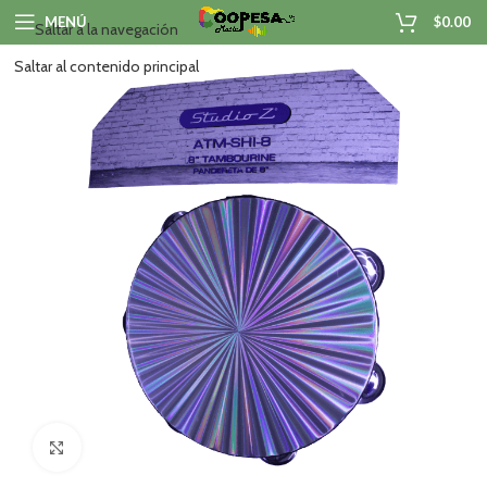
MENÚ
$
0.00
Saltar a la navegación
Saltar al contenido principal
Haga clic para ampliar