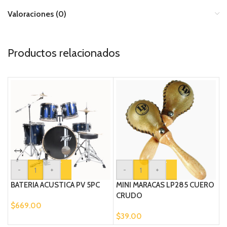
Valoraciones (0)
Productos relacionados
-
+
-
+
BATERIA ACUSTICA PV 5PC
MINI MARACAS LP285 CUERO
J
CRUDO
$
669.00
$
$
39.00