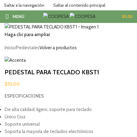
Saltar a la navegación
Saltar al contenido principal
MENÚ
$
0.00
Haga clic para ampliar
Inicio
/
Pedestales
Volver a productos
PEDESTAL PARA TECLADO KBST1
$
55.00
ESPECIFICACIONES
De alta calidad, ligero, soporte para teclado
Único Cruz
Soporte universal
Soporta la mayoría de teclados electrónicos