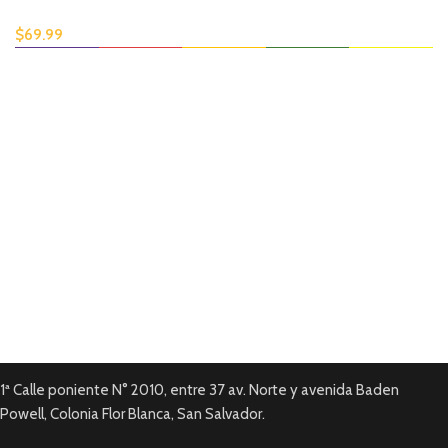
$
69.99
Envío disponible
En todas tus compras.
Pago en línea.
Tarjetas de Crédito y Debito.
Garantía local
En todos nuestros productos.
1ª Calle poniente N° 2010, entre 37 av. Norte y avenida Baden
Powell, Colonia Flor Blanca, San Salvador.