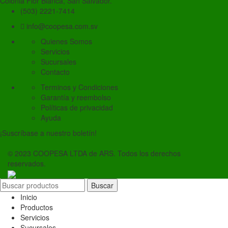
Colonia Flor Blanca, San Salvador.
(503) 2221-7414
info@coopesa.com.sv
Quienes Somos
Servicios
Sucursales
Contacto
Terminos y Condiciones
Garantía y reembolso
Políticas de privacidad
Ayuda
¡Suscríbase a nuestro boletín!
© 2023 COOPESA LTDA de ARS. Todos los derechos
reservados.
Buscar
Inicio
Productos
Servicios
Sucursales