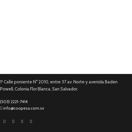
En todas tus compras.
Pago en línea.
Tarjetas de Crédito y Debito.
Garantía local
En todos nuestros productos.
1ª Calle poniente N° 2010, entre 37 av. Norte y avenida Baden
Powell, Colonia Flor Blanca, San Salvador.
(503) 2221-7414
info@coopesa.com.sv