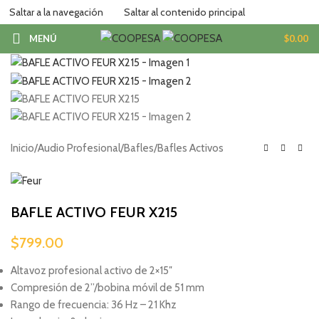
Saltar a la navegación
Saltar al contenido principal
MENÚ
$
0.00
Inicio
/
Audio Profesional
/
Bafles
/
Bafles Activos
BAFLE ACTIVO FEUR X215
$
799.00
Altavoz profesional activo de 2×15″
Compresión de 2”/bobina móvil de 51 mm
Rango de frecuencia: 36 Hz – 21 Khz