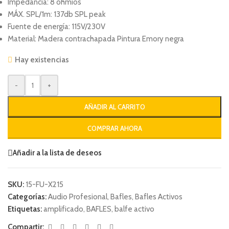
Impedancia: 8 ohmios
MÁX. SPL/1m: 137db SPL peak
Fuente de energía: 115V/230V
Material: Madera contrachapada Pintura Emory negra
Hay existencias
-
+
AÑADIR AL CARRITO
COMPRAR AHORA
Añadir a la lista de deseos
SKU:
15-FU-X215
Categorías:
Audio Profesional
,
Bafles
,
Bafles Activos
Etiquetas:
amplificado
,
BAFLES
,
balfe activo
Compartir: