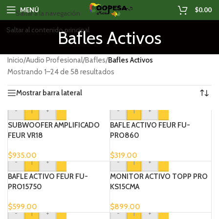
MENÚ
$
0.00
Saltar a la navegación
Saltar al contenido principal
Bafles Activos
Inicio
/
Audio Profesional
/
Bafles
/
Bafles Activos
Mostrando 1–24 de 58 resultados
Mostrar barra lateral
-
+
-
+
SUBWOOFER AMPLIFICADO
BAFLE ACTIVO FEUR FU-
FEUR VR18
PRO860
$
935.00
$
319.00
-
+
-
+
BAFLE ACTIVO FEUR FU-
MONITOR ACTIVO TOPP PRO
PRO15750
KS15CMA
$
599.00
$
899.00
-
+
-
+