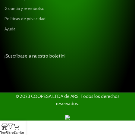
Garantía y reembolso
Políticas de privacidad
Ayuda
¡Suscríbase a nuestro boletín!
© 2023 COOPESA LTDA de ARS. Todos los derechos
reservados.
Tienda
Filtros
Carrito