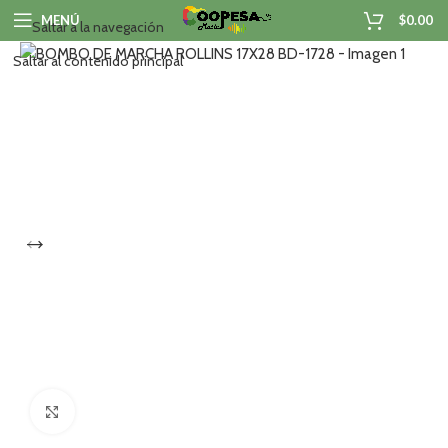
MENÚ
$
0.00
Saltar a la navegación
Saltar al contenido principal
Haga clic para ampliar