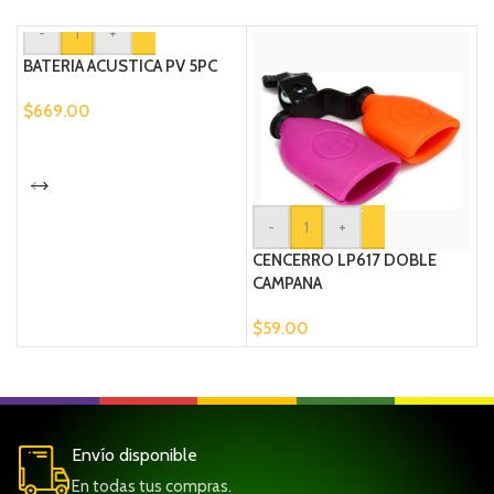
-
+
BATERIA ACUSTICA PV 5PC
$
669.00
-
+
CENCERRO LP617 DOBLE
C
CAMPANA
$
$
59.00
Envío disponible
En todas tus compras.