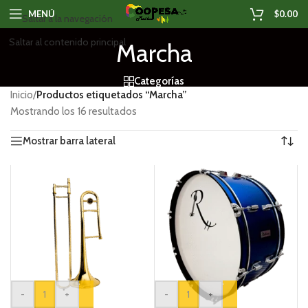
MENÚ
$
0.00
Saltar a la navegación
Saltar al contenido principal
Marcha
Categorías
Inicio
/
Productos etiquetados “Marcha”
Mostrando los 16 resultados
Mostrar barra lateral
-
+
-
+