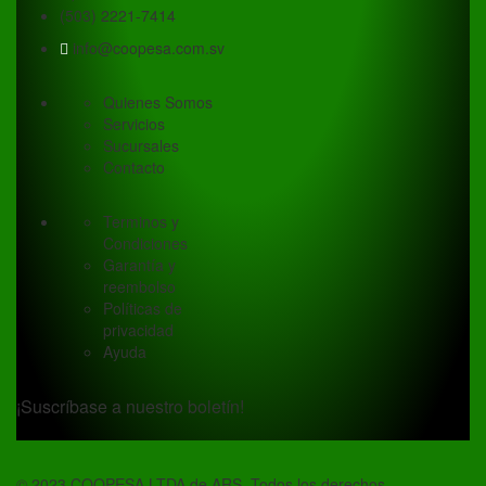
(503) 2221-7414
info@coopesa.com.sv
Quienes Somos
Servicios
Sucursales
Contacto
Terminos y
Condiciones
Garantía y
reembolso
Políticas de
privacidad
Ayuda
¡Suscríbase a nuestro boletín!
© 2023 COOPESA LTDA de ARS. Todos los derechos