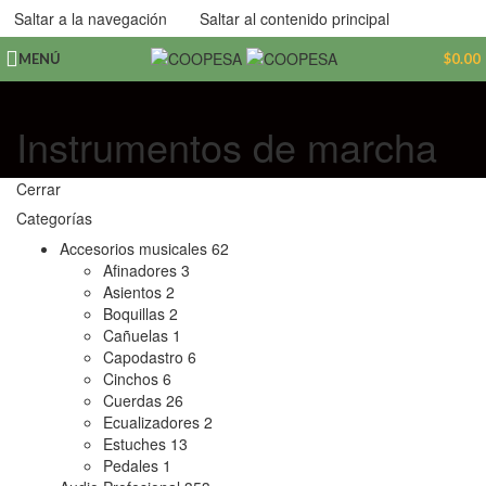
Saltar a la navegación
Saltar al contenido principal
MENÚ
$
0.00
Instrumentos de marcha
Cerrar
Categorías
Accesorios musicales
62
Afinadores
3
Asientos
2
Boquillas
2
Cañuelas
1
Capodastro
6
Cinchos
6
Cuerdas
26
Ecualizadores
2
Estuches
13
Pedales
1