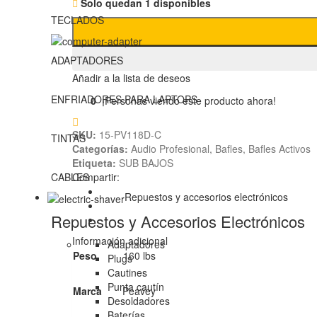
Solo quedan 1 disponibles
TECLADOS
ADAPTADORES
Añadir a la lista de deseos
ENFRIADORES PARA LAPTOPS
0
¡Personas viendo este producto ahora!
SKU:
15-PV118D-C
TINTAS
Categorías:
Audio Profesional
,
Bafles
,
Bafles Activos
Etiqueta:
SUB BAJOS
Compartir:
CABLES
Repuestos y accesorios electrónicos
Repuestos y Accesorios Electrónicos
Información adicional
Adaptadores
Peso
160 lbs
Plugs
Cautines
Punta cautín
Marca
Peavey
Desoldadores
Baterías