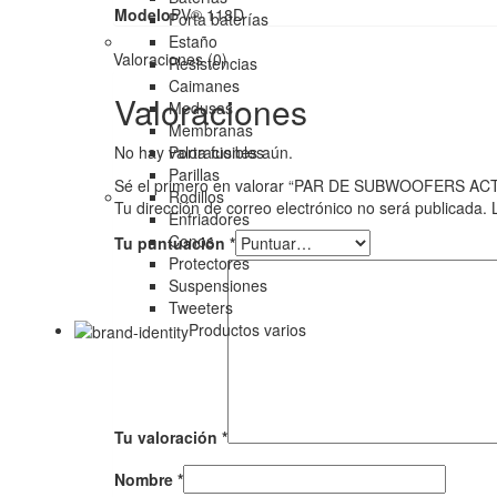
Modelo
PV® 118D
Porta baterías
Estaño
Valoraciones (0)
Resistencias
Caimanes
Valoraciones
Medusas
Membranas
Porta fusibles
No hay valoraciones aún.
Parillas
Sé el primero en valorar “PAR DE SUBWOOFERS AC
Rodillos
Tu dirección de correo electrónico no será publicada.
Enfriadores
Conos
Tu puntuación
*
Protectores
Suspensiones
Tweeters
Productos varios
Tu valoración
*
Nombre
*