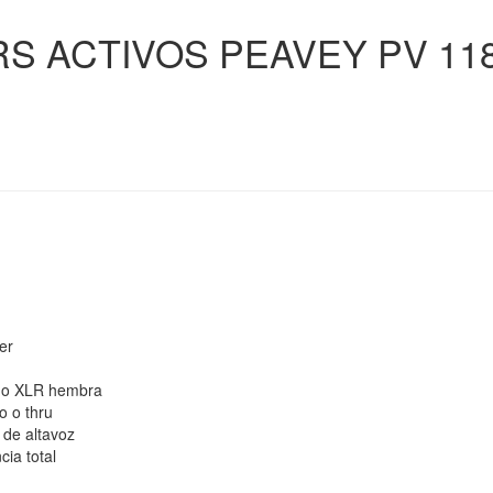
S ACTIVOS PEAVEY PV 11
er
ono XLR hembra
o o thru
 de altavoz
ia total