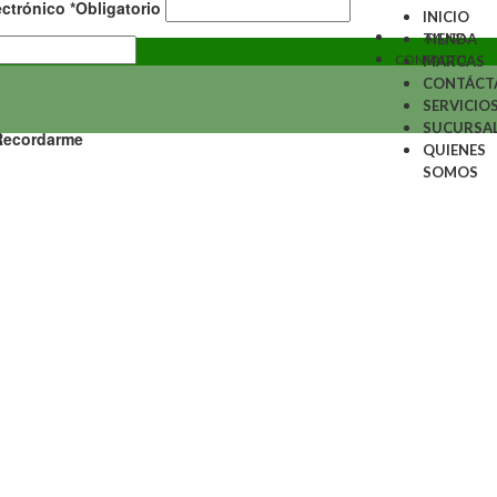
ectrónico
*
Obligatorio
INICIO
AYUDA
TIENDA
CONTACTO
MARCAS
CONTÁCT
SERVICIO
SUCURSA
Recordarme
QUIENES
SOMOS