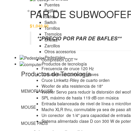
Puentes
PAR DE SUBWOOFER
Rejillas
Slides
Switch
$
1,040.00
Tornillos
Tremolos
**PRECIO POR PAR DE BAFLES**
Uñetas
Zarcillos
Otros accesorios
Pedestales
Compresión DDT™
Productos de tecnología
Frecuencia de cruce 120 Hz
Productos de Tecnología
Circuito de contorno de graves
Cruce Linkwitz-Riley de cuarto orden
Woofer de alta resistencia de 18″
MEMORIAS USB
Woofer Servo para reducir la distorsión del woof
SPL máximo de hasta 119 dB con música
Entrada balanceada de nivel de línea o micróf
MOUSE
Macho XLR thru, conmutable ya sea de paso alt
Un conector de 1/4″ para capacidad de entrada
Sistema alimentado clase D con 300 W de potenc
MOUSE PADS