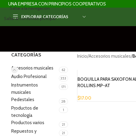
UNA EMPRESA CON PRINCIPIOS COOPERATIVOS
Saltar a la navegación
EXPLORAR CATEGORÍAS
Saltar al contenido principal
CATEGORÍAS
Inicio
/
Accesorios musicales
/
B
Accesorios musicales
62
Audio Profesional
353
BOQUILLA PARA SAXOFON 
Instrumentos
ROLLINS MP-AT
171
musicales
$
17.00
Pedestales
28
Productos de
1
tecnología
Productos varios
21
Repuestos y
21