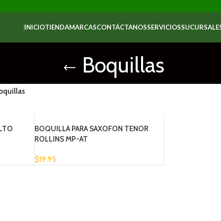
INICIO
TIENDA
MARCAS
CONTÁCTANOS
SERVICIOS
SUCURSALE
Boquillas
oquillas
ALTO
BOQUILLA PARA SAXOFON TENOR
ROLLINS MP-AT
$
19.95