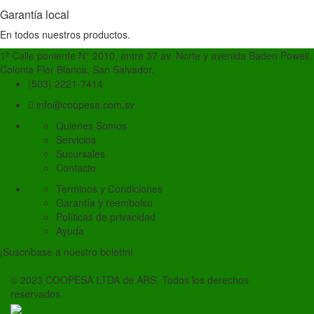
Garantía local
En todos nuestros productos.
1ª Calle poniente N° 2010, entre 37 av. Norte y avenida Baden Powell,
Colonia Flor Blanca, San Salvador.
(503) 2221-7414
info@coopesa.com.sv
Quienes Somos
Servicios
Sucursales
Contacto
Terminos y Condiciones
Garantía y reembolso
Políticas de privacidad
Ayuda
¡Suscríbase a nuestro boletín!
© 2023 COOPESA LTDA de ARS. Todos los derechos
reservados.