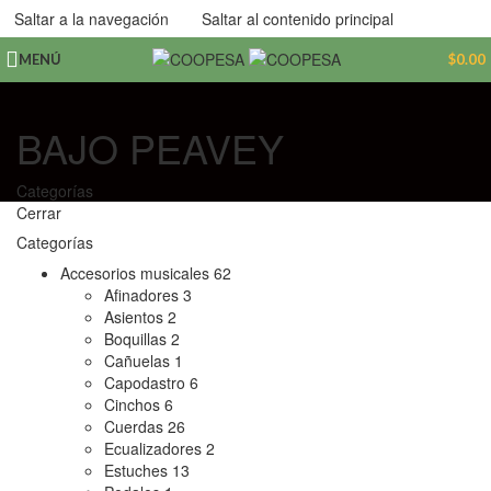
Saltar a la navegación
Saltar al contenido principal
MENÚ
$
0.00
BAJO PEAVEY
Categorías
Cerrar
Categorías
Accesorios musicales
62
Afinadores
3
Asientos
2
Boquillas
2
Cañuelas
1
Capodastro
6
Cinchos
6
Cuerdas
26
Ecualizadores
2
Estuches
13